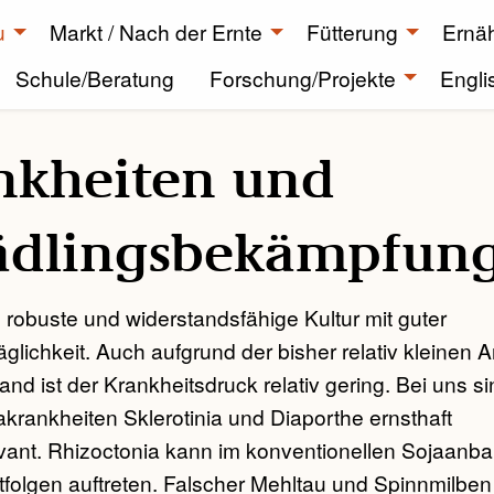
u
Markt / Nach der Ernte
Fütterung
Ernä
Schule/Beratung
Forschung/Projekte
Engli
nkheiten und
ädlingsbekämpfun
ls robuste und widerstandsfähige Kultur mit guter
äglichkeit. Auch aufgrund der bisher relativ kleinen
and ist der Krankheitsdruck relativ gering. Bei uns si
akrankheiten Sklerotinia und Diaporthe ernsthaft
evant. Rhizoctonia kann im konventionellen Sojaanb
folgen auftreten. Falscher Mehltau und Spinnmilben 