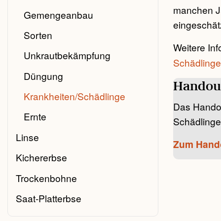
manchen Jah
Gemengeanbau
eingeschät
Sorten
Weitere In
Unkrautbekämpfung
Schädlinge
Düngung
Handout
Krankheiten/Schädlinge
Das Handout
Ernte
Schädlinge
Linse
Zum Hand
Kichererbse
Trockenbohne
Saat-Platterbse