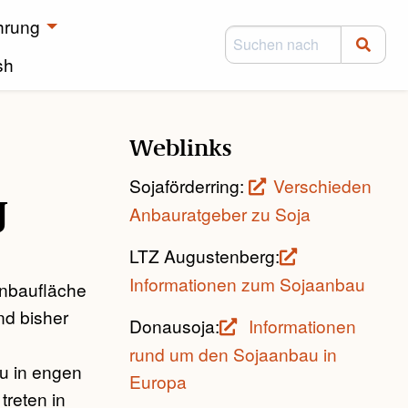
hrung
sh
Weblinks
Sojaförderring:
Verschieden
g
Anbauratgeber zu Soja
LTZ Augustenberg:
Informationen zum Sojaanbau
 Anbaufläche
nd bisher
Donausoja:
Informationen
rund um den Sojaanbau in
au in engen
Europa
treten in