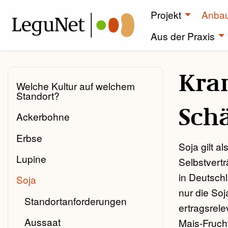
Projekt
Anba
Aus der Praxis
Kra
Welche Kultur auf welchem
Standort?
Sch
Ackerbohne
Erbse
Soja gilt a
Lupine
Selbstvertr
in Deutschl
Soja
nur die Soj
Standortanforderungen
ertragsrel
Aussaat
Mais-Frucht