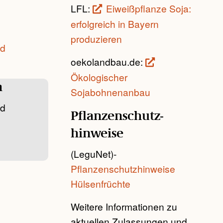
LFL:
Eiweißpflanze Soja:
erfolgreich in Bayern
produzieren
nd
oekolandbau.de:
Ökologischer
a
Sojabohnenanbau
nd
Pflanzenschutz­
hinweise
(LeguNet)-
Pflanzenschutzhinweise
Hülsenfrüchte
Weitere Informationen zu
aktuellen Zulassungen und